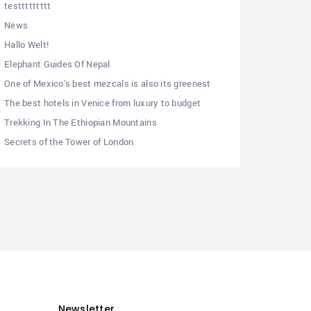
testtttttttt
News
Hallo Welt!
Elephant Guides Of Nepal
One of Mexico’s best mezcals is also its greenest
The best hotels in Venice from luxury to budget
Trekking In The Ethiopian Mountains
Secrets of the Tower of London
Newsletter