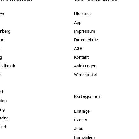
en
Über uns
App
nberg
Impressum
en
Datenschutz
u
AGB
g
Kontakt
eldbruck
Anleitungen
ng
Werbemittel
ll
Kategorien
ofen
ng
Einträge
ering
Events
ied
Jobs
Immobilien