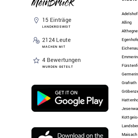
Adelshof
15 Einträge
Alling
LANDKREISWEIT
Althegne
2124 Leute
Egenhof
MACHEN MIT
Eichena
Emmerin
4 Bewertungen
Fürstenf
WURDEN GETEILT
Germeri
Grafrath
Gröbenze
Hattenh
Jesenwa
Kottgeis
Landsber
Maisach