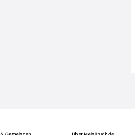
 & Gemeinden
Über MeinBruck.de