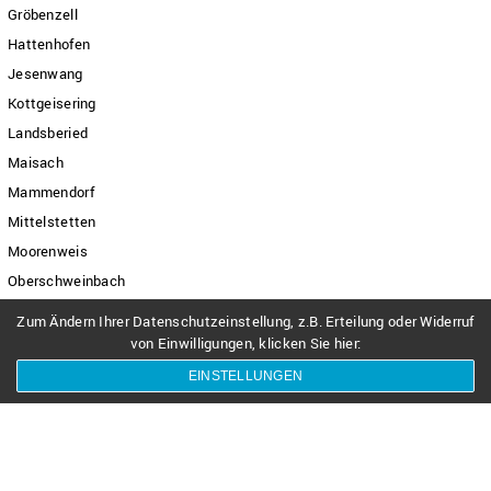
Gröbenzell
Hattenhofen
Jesenwang
Kottgeisering
Landsberied
Maisach
Mammendorf
Mittelstetten
Moorenweis
Oberschweinbach
Olching
Zum Ändern Ihrer Datenschutzeinstellung, z.B. Erteilung oder Widerruf
Puchheim
von Einwilligungen, klicken Sie hier:
Schöngeising
EINSTELLUNGEN
Türkenfeld
Landkreis Fürstenfeldbruck